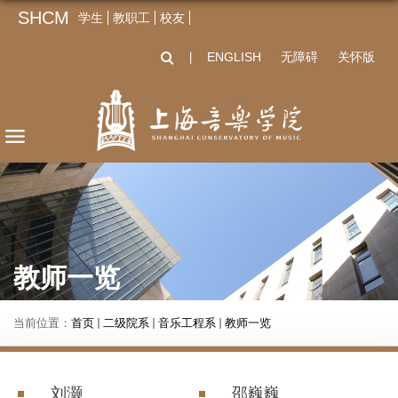
SHCM
学生
教职工
校友
ENGLISH
无障碍
关怀版
丨
教师一览
当前位置：
首页
二级院系
音乐工程系
教师一览
刘灏
邵巍巍