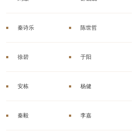
秦诗乐
陈世哲
徐碧
于阳
安栋
杨健
秦毅
李嘉