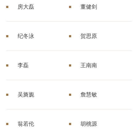
房大磊
董健剑
纪冬泳
贺思原
李磊
王南南
吴旖旎
詹慧敏
翁若伦
胡桃源