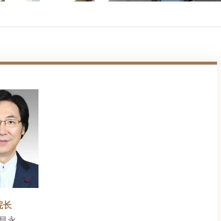
院长
昌永