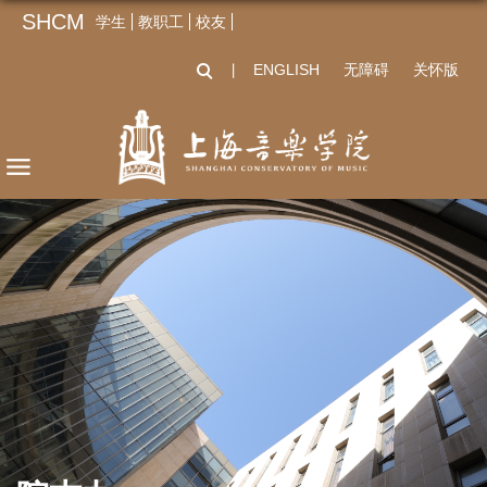
SHCM
学生
教职工
校友
ENGLISH
无障碍
关怀版
丨