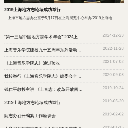
出，风雨兼程、薪火相传。再过五年，上音即将迎来建校百年，作为中国
2019上海地方志论坛成功举行
第一所独立建制的国立高等音乐学府，上音的百年进程也将充分代展现中
国高等音乐教育的发展历程，必将成为中国音乐发展史上的重大事件。迈
上海市地方志办公室于5月17日在上海展览中心举办“2019上海地
向百年的上音，将进一步引领中国音乐教育新发展，进一步增加中国音乐
艺术发展的新动力。传承、
2024-12-23
“第十三届中国地方志学术年会”“2024上海地方志论坛” 在上海举办
2022-11-28
上海音乐学院建校九十五周年系列活动举行
2021-07-02
《上海音乐学院志》通过验收
2020-09-03
我校举行《上海音乐学院志》编委会全体会议
2019-10-24
钱仁平教授主讲 《上音志：改革开放四十年》
2019-05-20
2019上海地方志论坛成功举行
2019-02-02
院志办召开编纂工作座谈会
2019-01-15