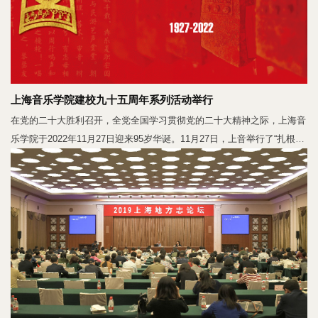
上海音乐学院建校九十五周年系列活动举行
在党的二十大胜利召开，全党全国学习贯彻党的二十大精神之际，上海音
乐学院于2022年11月27日迎来95岁华诞。11月27日，上音举行了“扎根中
国大地，建设世界一流”纪念建校九十五周年大会、《领航》《中国艺术
歌曲百年曲集·第二辑》《中国艺术歌曲百年·第二卷》《百年巨匠》上音
系列丛书发布会，以及建校九十五周年音乐会。学校深入学习宣传贯彻党
的二十大精神，守望办学初心，谋划事业发展，致力于实现上音百年的奋
斗使命。建校九十五周年大会上午，建校九十五周年大会在嘹亮的国歌声
中拉开序幕。院领导、中层干部、师生代表、老同志代表等出席了会议，
党委书记裴小倩主持会议。院长廖昌永作题为《扎根中国大地，建设世界
一流》的主题报告。廖昌永首先从整体发展、人才培养、艺术科创、社会
服务、国际合作交流五个方面，回望过去五年上音取得的丰硕成果。他指