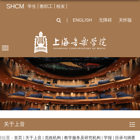
SHCM
学生
教职工
校友
ENGLISH
无障碍
关怀版
丨
关于上音
前位置：
首页
关于上音
党政机构
教学服务及研究机构
学报
目录与摘要