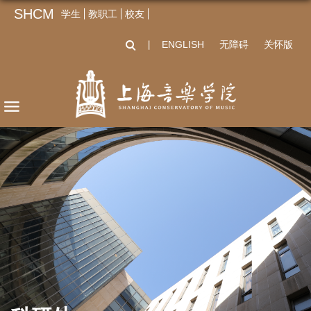
SHCM
学生
教职工
校友
ENGLISH
无障碍
关怀版
丨