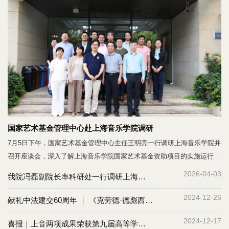
海音乐学院科研处处长王旭青、副处长孙剑等出席调研。座谈会上，秦志
华副总裁首先回顾了上海音乐学院与上海音乐出版社的深厚合作渊源，并
介绍了集团未来三年出版规划。他表示，集团将紧扣“中国式现代化与上
海实践”、“习近平文化思想最佳实践地”等十大重点方向，推进市级重点文
化工程出版工作，期待与上音强强联合，打造彰显上海文化实力的精品力
作。冯磊副院长对上音学术发展路径与学科优势作详细介绍。他指出，上
音秉持“中西
国家艺术基金管理中心赴上海音乐学院调研
7月5日下午，国家艺术基金管理中心主任王明亮一行调研上海音乐学院并
召开座谈会，深入了解上海音乐学院国家艺术基金资助项目的实施运行、
管理协同和成果转化等方面情况，并听取意见建议。院长廖昌永等学院领
2026-04-03
我院冯磊副院长率科研处一行调研上海世纪出版集团
导，科研处、艺术处、财务处、审计处等相关职能部门负责人，以及国家
艺术基金项目负责人代表参加座谈会。座谈会由副院长冯磊主持。国家艺
2024-12-26
献礼中法建交60周年 ｜ 《克劳德·德彪西书信全集》新书发布暨音乐分享会举行
术基金管理中心财务处处长张艳，上海艺术研究中心和上海市剧本创作中
2024-12-17
心联合党支部书记、上海艺术研究中心主任夏萍，上海市剧本创作中心副
喜报｜上音两项成果荣获第九届高等学校科学研究优秀成果奖