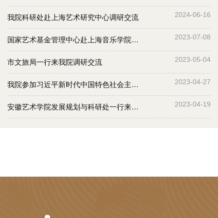
主任沈捷，上海市文化和旅游局艺术处一级主任科员周云汇陪同调研。座
2024-06-16
我院科研处赴上海艺术研究中心调研交流
谈会上，廖昌永首先代表学院对国家艺术基金管理中心长期以来的大力支
持，以及上海市文化和旅游局的关心帮助表示衷心感谢。他讲到，今年是
2023-07-08
国家艺术基金管理中心赴上海音乐学院调研
全面贯彻党的二十大精神的开局之年，也是国家艺术基金成立十周年。上
海音乐学院高度赞赏国家艺术基金在支持国家文化艺术事业创新发展所起
2023-05-04
市文旅局一行来我院调研交流
到的重要作用。十年来，通过高质量开展国家艺术基金项目，为我院艺术
2023-04-27
创作、舞台实践和人才培养方面提供了新契机、新平台，促进了学院的学
我院参加习近平新时代中国特色社会主义思想学理化研究研讨会
科发展，推动了艺术资源与社会共享。冯磊详细汇报了上音近十年来国家
2023-04-19
安徽艺术学院发展规划与科研处一行来我院考察调研
艺术基金项目的开展情况和成效，分享了我