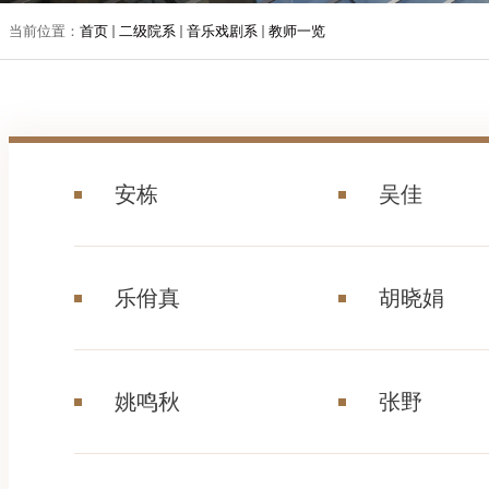
当前位置：
首页
二级院系
音乐戏剧系
教师一览
安栋
吴佳
乐佾真
胡晓娟
姚鸣秋
张野