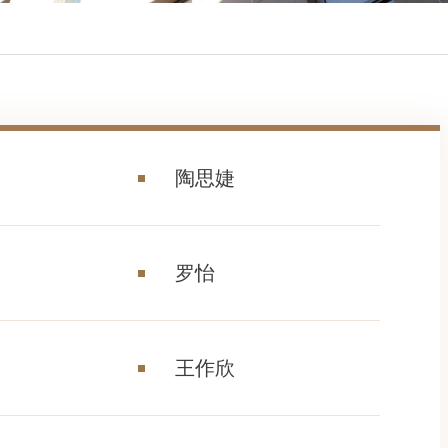
陶思婕
罗怡
王作欣