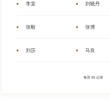
李棠
刘晓丹
张毅
张博
刘莎
马良
每页
65
记录