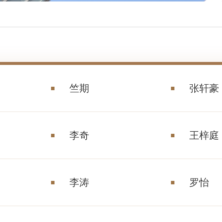
竺期
张轩豪
李奇
王梓庭
李涛
罗怡