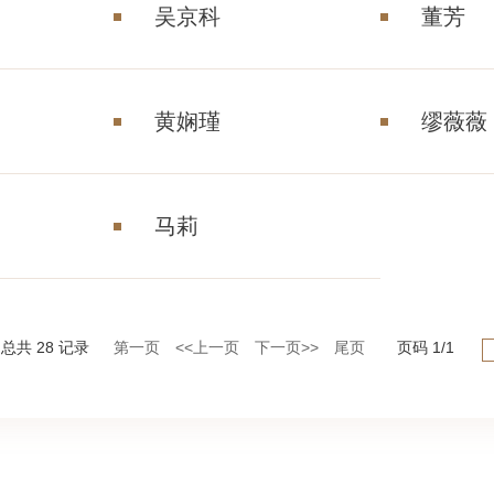
吴京科
董芳
黄娴瑾
缪薇薇
马莉
总共
28
记录
第一页
<<上一页
下一页>>
尾页
页码
1
/
1