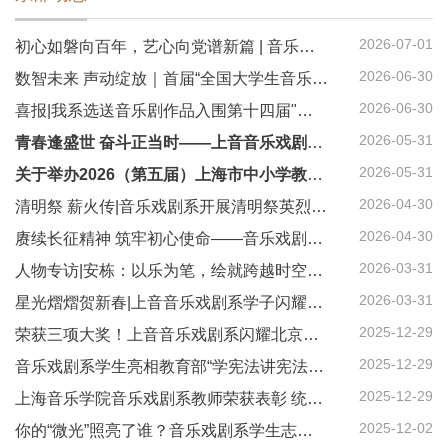
2026-07-01
初心如磐向百年，艺心向党谱新篇 | 音乐戏剧系庆祝中国共产党成立105周年
2026-06-30
数智未来 声动绽放｜首届“全国大学生音乐剧创演大赛”落户上音，全新启幕
2026-06-30
喜报|我系选送音乐剧作品入围第十四届"桃李杯"全国青少年舞蹈教育教学成果展示
2026-05-31
青春逢盛世 奋斗正当时——上音音乐戏剧系青年学子携原创红色音乐剧《忠诚》走进社区致敬退役军人
2026-05-31
关于举办2026（第五届）上海市中小学教师音乐剧 “创、编、演”实训工作坊的通知
2026-04-30
清明祭 薪火传|音乐戏剧系开展清明祭英烈活动
2026-04-30
赓续长征精神 筑牢初心使命——音乐戏剧系党总支赴中共一大纪念馆开展主题党日活动
2026-03-31
人物专访|安栋：以乐为笔，绘就跨越时空的长安
2026-03-31
星光熠熠贺新春|上音音乐戏剧系学子闪耀2026年新春文艺展演
2025-12-29
荣获三项大奖！上音音乐戏剧系闪耀北京天桥音乐剧年度盛典
2025-12-29
音乐戏剧系学生亮相教育部“学宪法讲宪法”十周年总结晚会
2025-12-29
上海音乐学院音乐戏剧系教师荣获表彰 统战育人成果再添新彩
2025-12-02
你的“微光”照亮了谁？音乐戏剧系学生志愿服务在行动