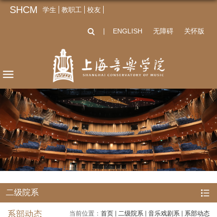
SHCM
学生
教职工
校友
ENGLISH
无障碍
关怀版
丨
二级院系
系部动态
当前位置：
首页
二级院系
音乐戏剧系
系部动态