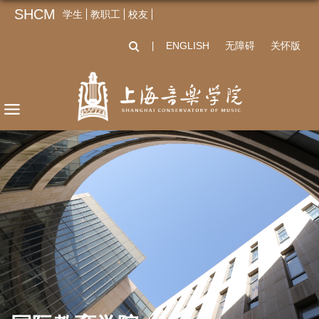
SHCM
学生
教职工
校友
ENGLISH
无障碍
关怀版
丨