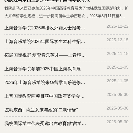
我院赴马来西亚参加2025年中国高等教育展为了增强我院国际影响力，扩
大来华留学生规模，进一步提高留学生学历层次，2025年3月11日至3月
15日，我院国际教育学院吴译敏参加了由马来西亚华校董事联合会总会
2025-12-22
上海音乐学院2026年接收外籍人士报考博士、硕士学位研究生招生简章（中英文）
（董教总）和马来西亚留华同学会联合主办的2025年中国高等教育展
（2025 China Higher Education Fair）。此次教育展行程主要包括在马来
2025-12-15
上海音乐学院2026年国际学生本科生招生简章 2026 Shanghai Conservatory of Music Admission Brochure of Undergraduate Programs for International Students
西亚三所华文独立中学举办中国高等教育宣传展，共有来自中国内地和港
2025-11-18
澳地区的48所高等院校参加，上海参展高校有上海交通大学、同济大学、
拓展国际视野 培育音乐英才——上音境外联合培养项目分享会成功举办
上海中医药大学、上海海洋大学、上海音乐学院。3月12日，2025年中国
2025-11-05
上海音乐学院参加2025中国上海教育展
高等教育展柔佛州开幕式在马来西亚麻坡
2025-11-05
2026年上海音乐学院来华留学音乐进修项目招生简章
2025-05-30
上音国际教育两项目获中国政府奖学金立项资助
2025-05-30
弦动东西 | 荷兰女孩与她的“二胡情缘”
2025-05-30
我校国际学生代表受邀出席教育部“留学中国”品牌形象及综合服务平台全球发布仪式