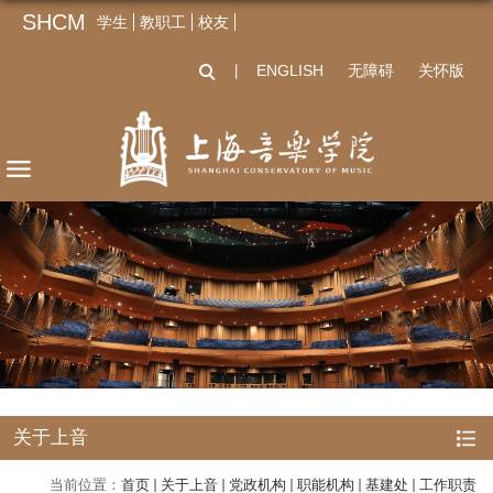
SHCM
学生
教职工
校友
ENGLISH
无障碍
关怀版
丨
关于上音
当前位置：
首页
关于上音
党政机构
职能机构
基建处
工作职责