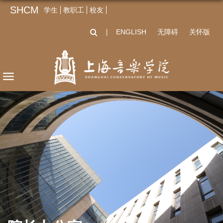
SHCM
学生
教职工
校友
ENGLISH
无障碍
关怀版
丨