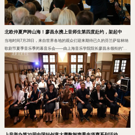
北欧仲夏声跨山海！廖昌永携上音师生第四度赴约，架起中芬文化与友谊桥梁
当地时间7月28日，来自世界各地的观众们迎来期待已久的芬兰萨翁林纳
歌剧节夏季音乐季闭幕音乐会——由上海音乐学院院长廖昌永领衔的“弦
歌·诗行：廖昌永与上音独奏家室内乐团音乐会”。一向内敛冷静的芬兰
人，在音乐会结束后全体观众起立鼓掌，报以最热情的掌声。当地媒体告
诉上音团队，每年夏季期待廖昌永教授和上音的音乐家们，已经成为萨翁
林纳音乐文化界的一大盛事。上海音乐学院每年的音乐会必定座无虚席，
许多观众慕名而来。本次上音“中国艺术周”专场音乐会特邀萨翁林纳音乐
学院艺术总监克里斯蒂安·阿蒂拉（Kristian Attila）执棒，中芬音乐家携
手，为北欧观众献上融汇东西方音乐审美和传统的经典作品。这是自202
上音举办第20届中国好创意大赛数智声景专项赛系列活动