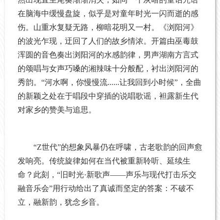
在脑海中缓慢盘旋，似乎是对童年时光一闪而逝的感
伤。山重水复疑无路，柳暗花明又一村。《浏阳河》
的波光乍现，迂回了人们的故乡情浓。开篇由巫毒鼓
浑圆的音色奏出浏阳河的水感韵律，男声湖南方言式
的颂唱与女声巧嗓的湘辣味十分般配，衬出浏阳河的
秀韵。“河水啊，你慢慢流......让我回到小时候”，全曲
的新颖之处在于唱段中穿插的说唱歌谣，袒露新生代
对家乡的赞美与追思。
“Z世代”的想象风暴仍在呼啸，古老歌韵的回声愈
发响亮。传统旋律如何在当代被重新聆听、延续生
命？此刻，“旧时光·新歌声——声乐与现代打击乐交
融音乐会”用行动给出了真诚而坚定的答案：不破不
立，融新韵，犹念乡音。