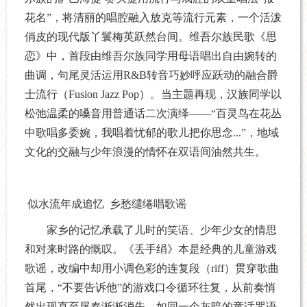
花名”，将清丽的唱腔融入放克等流行元素，一个活泼
俏皮的现代版丫鬟梅英跃然台间。维吾尔族民歌《思
恋》中，首段由维吾尔族同学用母语唱出自由婉转的
曲调，句尾灵活运用R&B转音巧妙呼应跃动的融合爵
士流行（Fusion Jazz Pop）。当主题再现，汉族同学以
松弛温柔的嗓音用普通话二次演绎——“百灵鸟在花丛
中歌唱多委婉，我唱着忧郁的歌儿把你思念...”，地域
文化的交融与少年浪漫的情怀在双语间油然共生。
似水流年成追忆 乡愁缱绻唱歌谣
家乡的记忆承载了儿时的笑语、少年少女的情思
和对来时路的慨叹。《丢手绢》本是经典的儿童游戏
歌谣，改编中却用小调色彩的连复段（riff）贯穿歌曲
首尾，“不要告诉他”的游戏口令循环往复，从前奏悄
然出现直至尾奏渐渐消失，如同一个灰暗的童话咒语