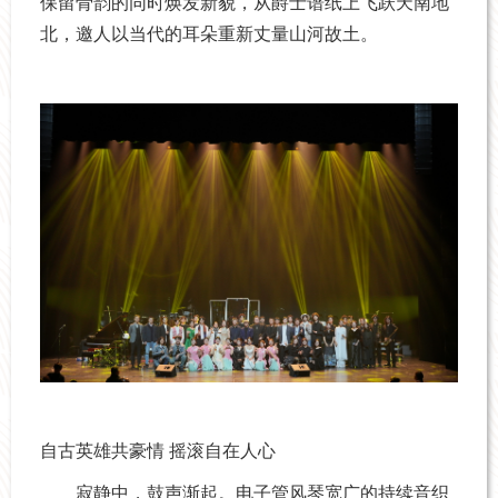
保留骨韵的同时焕发新貌，从爵士谱纸上飞跃天南地
北，邀人以当代的耳朵重新丈量山河故土。
自古英雄共豪情 摇滚自在人心
寂静中，鼓声渐起。电子管风琴宽广的持续音织