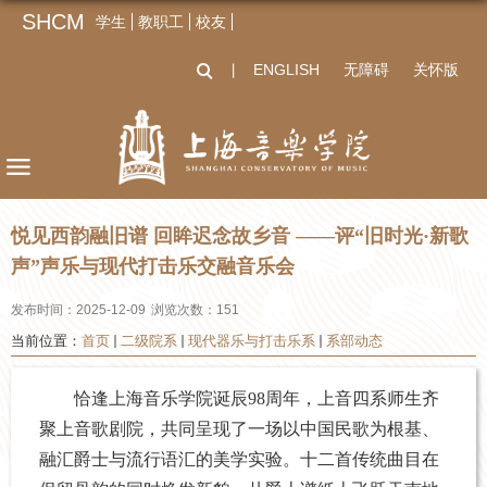
SHCM
学生
教职工
校友
ENGLISH
无障碍
关怀版
丨
悦见西韵融旧谱 回眸迟念故乡音 ——评“旧时光·新歌
声”声乐与现代打击乐交融音乐会
发布时间：2025-12-09
浏览次数：
151
当前位置：
首页
二级院系
现代器乐与打击乐系
系部动态
恰逢上海音乐学院诞辰98周年，上音四系师生齐
聚上音歌剧院，共同呈现了一场以中国民歌为根基、
融汇爵士与流行语汇的美学实验。十二首传统曲目在