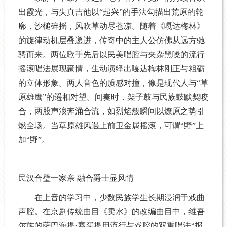
出霞光，与失真吉他以“起兴”的手法勾描出荒原的轮
廓，沙槌碎摇，风吹草动尽苍凉。随着《嘎达梅林》
的旋律动机层叠递进，传奇中的主人公仿佛从远方驰
骋而来。两位歌手先后以民美唱腔与夹杂黑嗓的流行
摇滚唱法展现豪情，生动演绎出嘎达梅林刚正与
粗砺
的立体形象。两人音色的质感对撞，像是现代人与“草
原雄鹰”的遥相对望。间奏时，架子鼓与民族鼓默契咬
合，两股声浪奔涌合流，如烈焰般瞬间以燎原之势引
燃全场。当草原雄风遇上前卫金属摇滚，可谓“野”上
加“野”。
民汉合璧一家亲 融合爵士显风情
在上音的学习中，少数民族学生长期浸润于戏曲
声腔。在京剧传统曲目《卖水》的改编曲目中，维吾
尔族的萨巴海提·赛买提用流行与戏腔的双重唱法“报