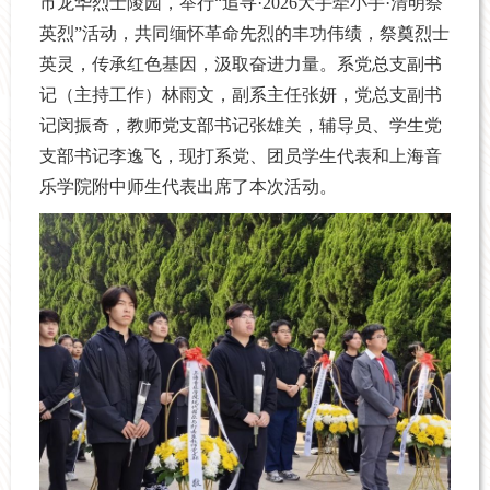
市龙华烈士陵园，举行“追寻·2026大手牵小手·清明祭
英烈”活动，共同缅怀革命先烈的丰功伟绩，祭奠烈士
英灵，传承红色基因，汲取奋进力量。系党总支副书
记（主持工作）林雨文，副系主任张妍，党总支副书
记闵振奇，教师党支部书记张雄关，辅导员、学生党
支部书记李逸飞，现打系党、团员学生代表和上海音
乐学院附中师生代表出席了本次活动。