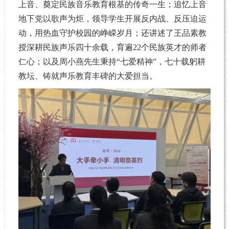
上音、奠定民族音乐教育根基的传奇一生；追忆上音
地下党以歌声为炬，领导学生开展反内战、反压迫运
动，用热血守护校园的峥嵘岁月；还讲述了王品素教
授深耕民族声乐四十余载，育遍22个民族英才的师者
仁心；以及周小燕先生秉持“七爱精神”，七十载躬耕
教坛、铸就声乐教育丰碑的大爱担当。