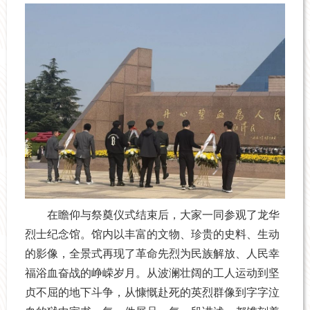
在瞻仰与祭奠仪式结束后，大家一同参观了龙华
烈士纪念馆。馆内以丰富的文物、珍贵的史料、生动
的影像，全景式再现了革命先烈为民族解放、人民幸
福浴血奋战的峥嵘岁月。从波澜壮阔的工人运动到坚
贞不屈的地下斗争，从慷慨赴死的英烈群像到字字泣