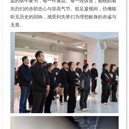
血的狱中家书，每一件展品、每一段讲述，都镌刻着
先烈们的赤胆忠心与崇高气节。驻足凝视间，仿佛能
听见历史的回响，感受到先辈们为理想献身的赤诚与
无畏。