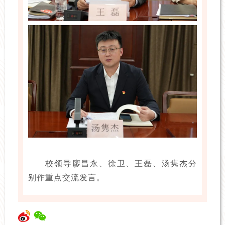
校领导廖昌永、徐卫、王磊、汤隽杰分
别作重点交流发言。