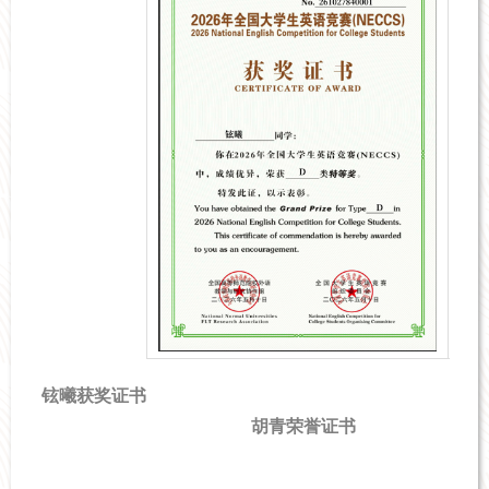
铉曦获奖证书
胡青荣誉证书