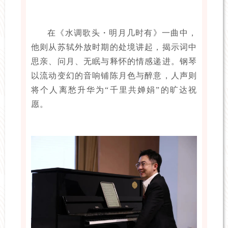
在《水调歌头・明月几时有》一曲中，
他则从苏轼外放时期的处境讲起，揭示词中
思亲、问月、无眠与释怀的情感递进。钢琴
以流动变幻的音响铺陈月色与醉意，人声则
将个人离愁升华为“千里共婵娟”的旷达祝
愿。