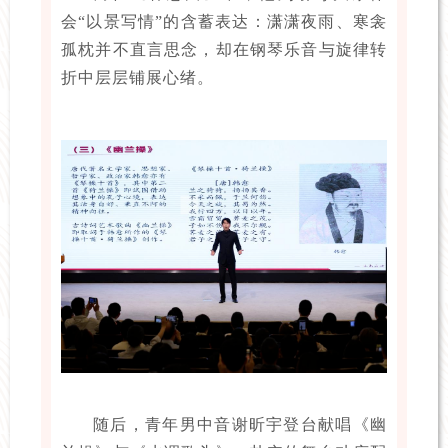
会“以景写情”的含蓄表达：潇潇夜雨、寒衾
孤枕并不直言思念，却在钢琴乐音与旋律转
折中层层铺展心绪。
随后，青年男中音谢昕宇登台献唱《幽