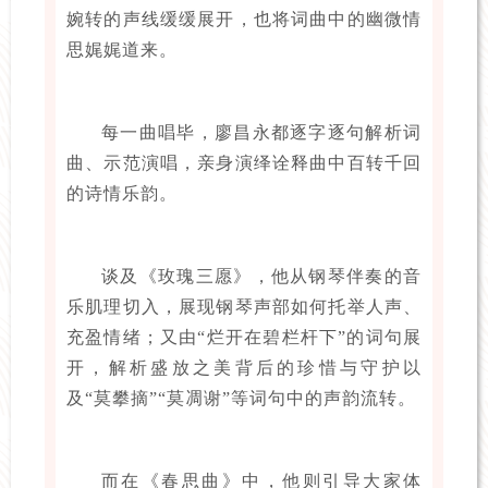
婉转的声线缓缓展开，也将词曲中的幽微情
思娓娓道来。
每一曲唱毕，廖昌永都逐字逐句解析词
曲、示范演唱，亲身演绎诠释曲中百转千回
的诗情乐韵。
谈及《玫瑰三愿》，他从钢琴伴奏的音
乐肌理切入，展现钢琴声部如何托举人声、
充盈情绪；又由“烂开在碧栏杆下”的词句展
开，解析盛放之美背后的珍惜与守护以
及“莫攀摘”“莫凋谢”等词句中的声韵流转。
而在《春思曲》中，他则引导大家体