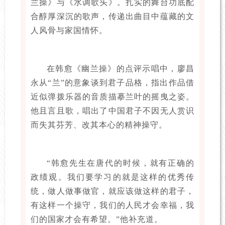
兰操》与《水调歌头》。扎实的舞台功底配
合醇厚深沉的歌声，传递出曲目中蕴藏的文
人风骨与家国情怀。
在韩愈《幽兰操》的点评示唱中，廖昌
永从“兰”的意象谈到君子品格，指出作品借
近似弹拨乐器的音质描摹兰叶的摇曳之姿。
他且言且歌，唱出了中国君子不因无人赏识
而失其芬芳、改其本心的精神操守。
“韩愈先生在唐代的时候，就有正确的
政绩观。我们要学习的就是这样的优秀传
统，做人做事做官，就应该做这样的君子，
有这样一个操守，我们的人民才会幸福，我
们的国家才会有希望。”他补充道。