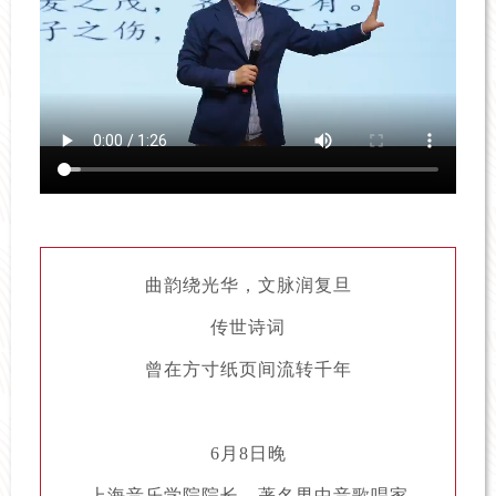
曲韵绕光华，文脉润复旦
传世诗词
曾在方寸纸页间流转千年
6月8日晚
上海音乐学院院长、著名男中音歌唱家