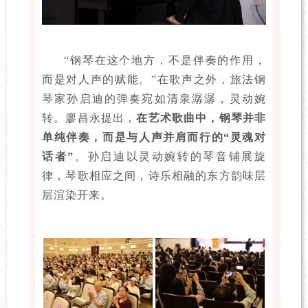
“钢琴在这个地方，不是伴奏的作用，
而是对人声的赋能。”在歌声之外，旅法钢
琴家孙启迪的弹奏宛如清泉潺潺，灵动婉
转。廖昌永提出，
在艺术歌曲中，钢琴并非
单纯伴奏，而是与人声并肩而行的“灵魂对
话者”
。孙启迪以灵动婉转的琴音铺展旋
律，琴歌相应之间，诗乐相融的东方韵味层
层渲染开来。