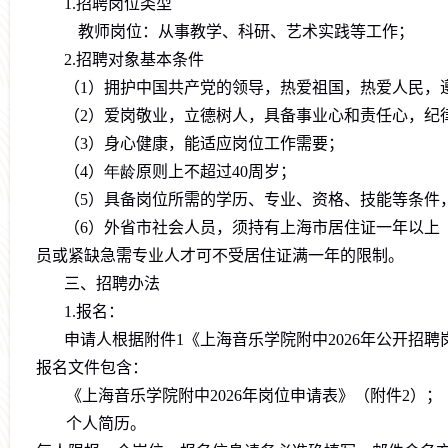
1.
招聘岗位类型
教师岗位：从事教学、科研、艺术实践等工作；
2.
招聘对象基本条件
（
1
）拥护中国共产党的领导，热爱祖国，热爱人民，
（
2
）
爱岗敬业，立德树人，具备事业心和责任心，纪
（
3
）
身心健康，能适应岗位工作需要；
（
4
）
年龄
原则上不超过
40
周岁；
（
5
）
具备岗位所需的学历、专业、资格、技能等条件
（
6
）外省市社会人员，须持有上海市居住证一年以上
员或紧缺急需专业人才可不受居住证满一年的限制。
三
、招聘办法
1.
报名：
申请人
根据附件
1
《上海音乐学院附中
2026
年公开招聘
报名文件包含：
《上海音乐学院附中
202
6
年岗位申请表》
（
附件
2
）
；
个人简历
。