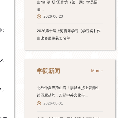
神；
人
学院新闻
More+
北欧仲夏声跨山海！廖昌永携上音师生
名。
第四度赴约，架起中芬文化与...
2026-08-01