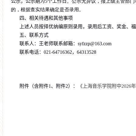
公示，公示
期为
5
个工作日
。公示无异议，报上级主管部门
的，根据查实结果确定是否录用。
四
、相关待遇和其他事项
上述人员按择优纳编原则录用，录用后工资、奖金、福
五
、联系方式
联系人：王老师联系邮箱：
syfzzp@163.com
联系电话：
021-
64716362
，
64313528
附件
（
含附件
1
、附件
2
）
：
《上海音乐学院附中2026