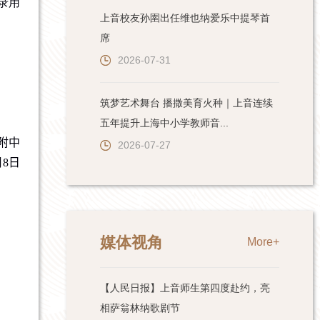
录用
上音校友孙圉出任维也纳爱乐中提琴首
席
2026-07-31
筑梦艺术舞台 播撒美育火种｜上音连续
五年提升上海中小学教师音...
附中
2026-07-27
月
8
日
媒体视角
More+
【人民日报】上音师生第四度赴约，亮
相萨翁林纳歌剧节