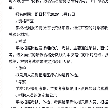
每人限报一个岗位，报名信息请务必准确填写。邮件命名
请。
报名时间：即日起至
202
6
年
5
月
18
日
2.
资格审查
学校
根据报名情况进行资格审查，通过审查的对象将收
关验证材料。
3.
考试
学校根据岗位要求组织统一
考试
，主要通过
笔试、面试
等。
进入面试的最低
合格分数线为
本次
笔试的平均成绩，
成绩，根据
考试
结果确定拟录用人员。
4.
体检
拟录用人员到
指定
医疗机构进行体检。
5.
考察
学校组织录用考察，主要考察拟录用人员思想政治素质
6.
拟聘人员的确定和公示
学校根据考试
、体检、考察结果
确认拟录用人员
，根据