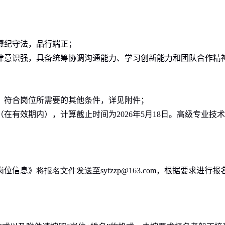
遵纪守法，品行端正；
律意识强，具备统筹协调沟通能力、学习创新能力和团队合作精
，符合岗位所需要的其他条件
，
详见
附件
；
（在有效期内），计算截止时间为
20
26
年
5
月
18
日。高级专业技术
岗位信息》
将报
名文件发送至
syfzzp@163.com
，根据要求进行报