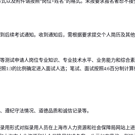
方式以及附件请按照
“岗位
+
姓名”的格式。未按要求报名者恕不接
到后续
考试
通知。收到通知后，需根据要求提交个人简历及其他
等
测试申请人岗位专业知识、专业技术水平、业务能力和综合素
按照
1:3
的比例确定进入面试人选；笔试、面试按照
4:6
百分制计算
、遵纪守法情况、道德品质和诚信记录等。
录用形式对拟录用人员在上海市人力资源和社会保障局网站上进