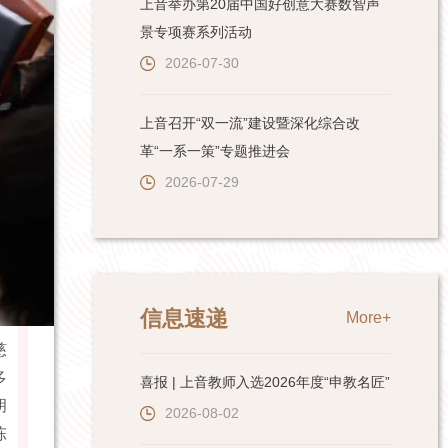
上音举办第20届中国好创意大赛数智声
景专项赛系列活动
2026-07-30
上音召开“双一流”建设暨深化综合改
革“一系一策”专题推进会
2026-07-29
信息速递
More+
慈
多
喜报 | 上音教师入选2026年度“申教名匠”
胡
2026-08-02
陈