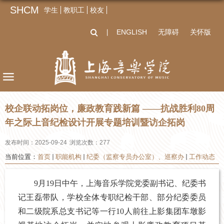
SHCM
学生
教职工
校友
ENGLISH
无障碍
关怀版
丨
校企联动拓岗位，廉政教育践新篇 ——抗战胜利80周
年之际上音纪检设计开展专题培训暨访企拓岗
发布时间：2025-09-24
浏览次数：
277
当前位置：
首页
职能机构
纪委（监察专员办公室）、巡察办
工作动态
9
月19日中午，上海音乐学院党委副书记、纪委书
记王磊带队，学校全体专职纪检干部、部分纪委委员
和二级院系总支书记等一行10人前往上影集团车墩影