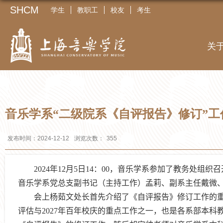
SHCM
学生
教职工
校友
考生
关
音乐学系“二级院系《自评报告》修订”工
发布时间：2024-12-12
浏览次数：
355
2024
年
12
月
5
日
14
：
00
，音乐学系参加了教务处组织召
音乐学系党总支副书记（主持工作）孟莉、副系主任戴微
会上杨茹文处长首先介绍了《自评报告》修订工作的
评估与
2027
年百年校庆的重点工作之一，也是各系部本科