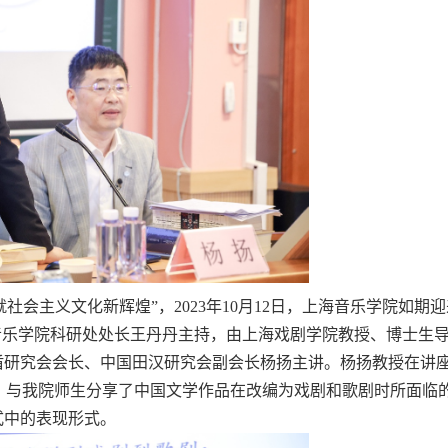
就社会主义文化新辉煌
”，
2
023
年
10
月
12
日，上海音乐学院如期迎
音乐学院科研处处长王丹丹主持，由上海戏剧学院教授、博士生
盾研究会会长、中国田汉研究会副会长杨扬主讲。杨扬教授
在讲
，与我院师生分享了
中国文学作品在改编为戏剧和歌剧时所面临
式中的表现形式。