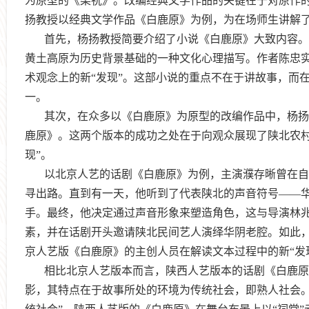
为原型的《梁祝》。改编经典文学作品的关键在于对原作的
扬教授以经典文学作品《白鹿原》为例，为在场师生讲解
首先，杨扬教授简要介绍了小说《白鹿原》大致内容。
黄土高原为历史背景基础的一种文化心理描写。作者陈忠
术观念上的新“发现”。这部小说的重点不在于讲故事，而
一。
其次，在众多以《白鹿原》为原型的改编作品中，杨扬
鹿原》。这两个版本的成功之处在于向观众展现了陕北农村
现”。
以北京人艺的话剧《白鹿原》为例，主演濮存晰曾在自
寻出路。直到有一天，他听到了代表陕北的声音符号——
手。最终，他决定通过声音形象来塑造角色，这与导演林兆
素，并在话剧开头邀请陕北民间艺人演绎华阴老腔。如此
京人艺版《白鹿原》的主创人员在解读文本过程中的新“发
相比北京人艺版本而言，陕西人艺版本的话剧《白鹿原》
影，其特点在于故事所处的环境为传统社会，即熟人社会。