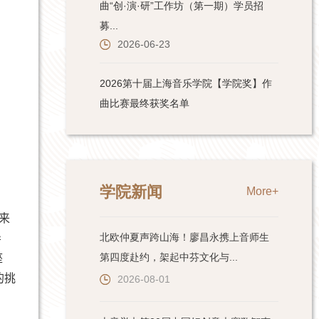
学院新闻
More+
来
北欧仲夏声跨山海！廖昌永携上音师生
导
第四度赴约，架起中芬文化与...
座
的挑
2026-08-01