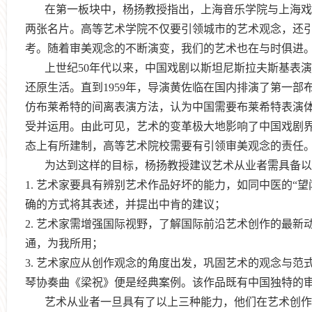
在第一板块中，杨扬教授指出，上海音乐学院与上海戏
两张名片。高等艺术学院不仅要引领城市的艺术观念，还
考。随着审美观念的不断演变，我们的艺术也在与时俱进
上世纪
5
0
年代以来，中国戏剧以斯坦尼斯拉夫斯基表演
还原生活。直到
1
959
年，导演
黄佐临
在国内排演了
第一部
仿
布莱希特
的间离表演方法，
认为中国需要布莱希特表演
受并运用。由此可见，艺术的变革极大地影响了中国戏剧
态上有所建制，高等艺术院校需要有引领审美观念的责任
为达到这样的目标，杨扬教授建议艺术从业者需具备以
1
.
艺术家要具有辨别艺术作品好坏的能力，如同中医的“望
确的方式将其表述，并提出中肯的建议；
2
.
艺术家需增强国际视野，
了解国际前沿艺术创作的最新
通，为我所用；
3.
艺术家
应从创作观念的角度出发，巩固艺术的观念与范
琴协奏曲《梁祝》便是经典案例。该作品既有中国独特的
艺术从业者一旦具有了以上三种能力，他们在艺术创作