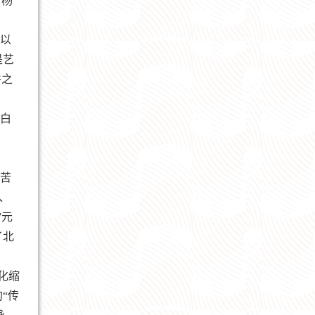
，杨
以
是艺
件之
白
苦
入
”元
了北
化缩
“传