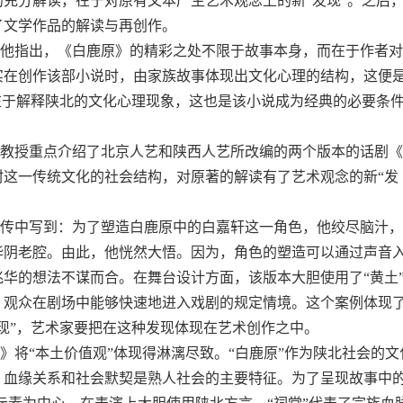
充分解读，在于对原有文本产生艺术观念上的新“发现”。之后
了文学作品的解读与再创作。
他指出，《白鹿原》的精彩之处不限于故事本身，而在于作者对
实在创作该部小说时，由家族故事体现出文化心理的结构，这便
在于解释陕北的文化心理现象，这也是该小说成为经典的必要条
教授重点介绍了北京人艺和陕西人艺所改编的两个版本的话剧《
这一传统文化的社会结构，对原著的解读有了艺术观念的新“发
传中写到：为了塑造白鹿原中的白嘉轩这一角色，他绞尽脑汁，
华阴老腔。由此，他恍然大悟。因为，角色的塑造可以通过声音
华的想法不谋而合。在舞台设计方面，该版本大胆使用了“黄土
，观众在剧场中能够快速地进入戏剧的规定情境。这个案例体现
现”，艺术家要把在这种发现体现在艺术创作之中。
将“本土价值观”体现得淋漓尽致。“白鹿原”作为陕北社会的文
血缘关系和社会默契是熟人社会的主要特征。为了呈现故事中的