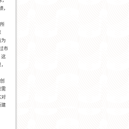
脉，
绩，
所
悲
前为
过市
，这
果，
创
是需
这对
所建