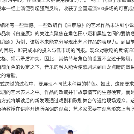
元素为中心，在表演上大胆使用陕北方言。“祠堂”代表了宗族血
版本一经上演便引起强烈反响，收获了全国巡演
5
00
多场的可喜成
编还有一些遗憾。一些改编自《白鹿原》的艺术作品未达到小说
作品将《白鹿原》的关注点聚焦在角色田小娥和黑娃之间的爱情
白鹿原》为例，该版本未能充分展现出艺术作品的表现力。到目
的困境，即高成本的投入与低市场的回报。观众对歌剧的反馈通
性格、揭示矛盾冲突。因此，其情节与角色的设置不宜过于繁琐
精简角色的设定之下，
音乐的融入能否使歌剧达到画龙点睛的效
大的考验。
式跨越的过程中，要展现不同艺术种类的特色。如此，这便要求
歌剧的艺术表达之中。作品的改编并非故事情节的生搬硬套，而
的方式将解读后的新发现通过戏剧和歌剧舞台传递给现场观众。
杨扬教授在讲座开始所强调的观点：艺术家需要在观念形态上有