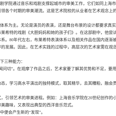
剧学院通过音乐和戏剧支撑起城市的审美工作，它们如同上海市
引领各个时期的审美潮流。这是艺术院校的从业者在艺术观念上
。
体系为主。无论是演员的表演，还是舞台布景的设计都要求真实
布莱希特
的
戏剧《大胆妈妈和她的孩子们》
。在这部剧中，
他尝
体系。
8
0
年代左右，布莱希特表演体系以及相关作品在国内逐渐
界的发展。因此，在艺术实践的过程中，高层次的艺术家需在观
。
下三种能力：
闻问切”。在观摩了作品之后，艺术家要了解其优势和不足，要
动态，学习高水平演出的独特模式，取其精华，去其糟粕，融会
式，引领艺术的审美进程。例如：上海音乐学院在
2
0
世纪创作的
审美趣味，又表现出典型的西洋音乐范式。
中便会产生新的“发现”。