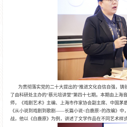
为贯彻落实党的
二十大提出
的“
推进文化自信自强，铸
了由科研处主办的“蔡元培讲堂”第四十
七
期。本期
由上海
师，《戏剧艺术》
主编、上海市作家协会副主席、中国茅
《
从小说到戏剧到歌剧——长篇小说
<
白鹿原
>
的改编
》中
战，他以《白鹿原》为例，讲述了文学作品在
不同艺术样