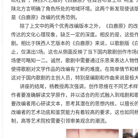
统社会”，陕西人艺版的《白鹿原》在舞台布景上以“祠堂”
陕北方言明确了角色所处的地域环境。这两个新发现使该
是《白鹿原》改编的优秀范例。
除了上文中的两个优秀改编版本之外，《白鹿原》的改
传达的文化心理现象，缺乏一定的深度。相反的是，这些
剧。相比于陕西人艺版本的《白鹿原》来说，以歌剧版《
止，仅演出
5
场。这也从侧面反映了当下国内歌剧创作市场
场便可略知一二。诚然，歌剧中需要通过乐思来表达人物
使得歌剧对文学作品的改编有了新的难度。在简单情节和
这对于国内歌剧的主创人员，特别是编剧和作曲来说是极
讲座的结尾，杨教授再次强调，创作思维在不同艺术样
作者要准确解读文学原作，并以适合的形式融入到戏剧和
要改编者用心研读文本，思考其潜在的思想内核，以擅长
改编者的艺术功底和鉴赏能力有着较高的要求，这也如同
制，高等艺术院校需要引领审美观念的潮流。