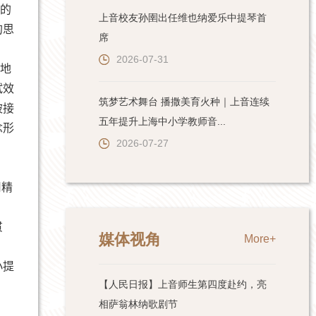
的
上音校友孙圉出任维也纳爱乐中提琴首
的思
席
2026-07-31
地
试效
筑梦艺术舞台 播撒美育火种｜上音连续
被接
五年提升上海中小学教师音...
念形
2026-07-27
用精
贯
媒体视角
More+
小提
【人民日报】上音师生第四度赴约，亮
相萨翁林纳歌剧节