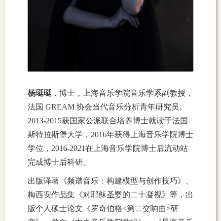
杨珽珽
，博士，上海音乐学院
音乐学系副教授
，
法国
GREAM
协会当代音乐分析青年研究员。
2013-2015
获国家公派联合培养博士就读于法国
斯特拉斯堡大学，
2016
年获得上海音乐学院博士
学位
，
2016-2021
在上海音乐学院博士后流动站
完成博士后科研
。
出版译著《频谱音乐：构建模型与创作技巧》、
梅西安作品集《对耶稣圣婴的二十凝视》等，出
版个人硕士论文《罗奇伯格
<
第二交响曲
>
研