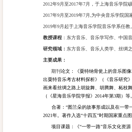
2
012
年
9月至
2017
年
7月，于上海音乐学院
2
017
年
9月至
2019
年
7月,为中央音乐学院
2
019
年
9月起于上海音乐学院音乐学系任教
教授课程
：东方音乐、音乐学写作、中国
研究领域：
东方音乐、音乐人类学、丝绸
主要成果：
期刊
论文
：
《粟特纳骨瓮上的音乐图像
出粟特音乐考古材料探析》（《音乐研究》
画来看丝绸之路上胡旋舞、胡腾舞、柘枝
（《星海音乐学院学报》
2
014
年第
3期）等
合著：
“图兰朵的故事形成以及在一带
2
021
年。著作入选
“十四五”时期国家重点
项目课题：《
“一带一路”音乐文化资