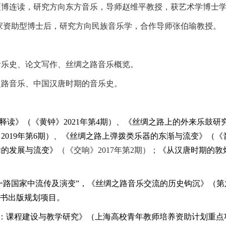
硕博连读，研究方向东方音乐，导师赵维平教授，获艺术学博士
国家资助型博士后，研究方向民族音乐学，合作导师张伯瑜教授。
。
音乐史、论文写作、丝绸之路音乐概览。
之路音乐、中国汉唐时期的音乐史。
释读》（《黄钟》
2
021
年第
4期）、《丝绸之路上的外来乐鼓研
2
019
年第
6期）、《丝绸之路上弹拨类乐器的东渐与流变》（《
舞的发展与流变》
（《交响》
2
017
年第
2期）；
《从汉唐时期的敦
。
一路国家中流传及演变”，《丝绸之路音乐交流的历史钩沉》（
图书出版规划项目。
源：课程建设与教学研究》（上海高校青年教师培养资助计划重点