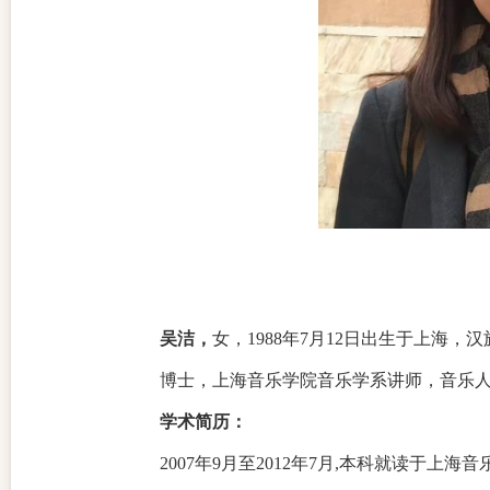
吴洁，
女，
1
988
年
7月1
2
日出生于上海，汉
博士，上海音乐学院音乐学系讲师，音乐
学术简历：
2
007
年
9月至
2012
年
7
月
,本科就读于上海音