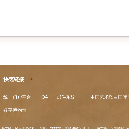
快速链接
统一门户平台
OA
邮件系统
中国艺术歌曲国际
数字博物馆
海市徐汇区汾阳路20号，邮编：200031
零陵路校区 地址：上海市徐汇区零陵路520