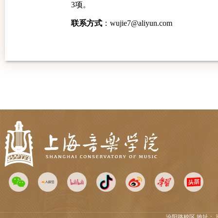
3
项。
联系方式
：
wujie
7@aliyun.com
汾阳路校区 地址：上