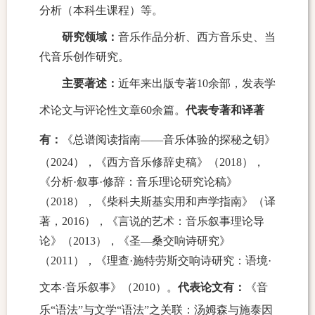
分析（本科生课程）等。
研究领域：
音乐作品分析、西方音乐史、当
代音乐创作研究。
主要著述：
近年来出版专著
10
余部，发表学
术论文与评论性文章
60
余篇。
代表专著和译著
有：
《
总谱阅读指南
——
音乐体验的探秘之钥
》
（2024），《西方音乐修辞史稿》（
2018
），
《分析·叙事·修辞：音乐理论研究论稿》
（
2018
），《柴科夫斯基实用和声学指南》（译
著，
2016
），《言说的艺术：音乐叙事理论导
论》（
2013
），《圣—桑交响诗研究》
（
2011
），《理查·施特劳斯交响诗研究：语境·
文本·音乐叙事》（
2010
）。
代表论文有：
《音
乐“语法”与文学“语法”之关联：汤姆森与施泰因