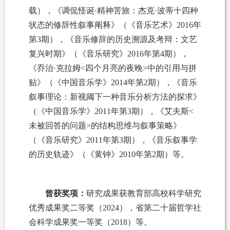
载），《调侃怪诞·精神苦旅：杰克·波蒂十四种
状态的修辞性叙事阐释》（《音乐艺术》
2016
年
第
3
期），《音乐修辞的历史溯源及考辩：文艺
复兴时期》（《音乐研究》
2016
年第
4
期），
《乔治·克拉姆
<
四个月亮的夜晚
>
中的引用与拼
贴》（《中国音乐学》
2014
年第
2
期），《音乐
叙事理论：新视阈下一种音乐分析方法的探求》
（《中国音乐学》
2011
年第
3
期），《艾夫斯
<
未被回答的问题
>
的结构思维与叙事策略》
（《音乐研究》
2011
年第
3
期），《音乐叙事学
的历史轨迹》（《黄钟》
2010
年第
2
期）等。
曾获奖项：
研究成果获教育部
高校科学研究
优秀成果奖
二等奖（
2024
），省第二十届哲学社
会科学成果奖一等奖（
2018
）等。