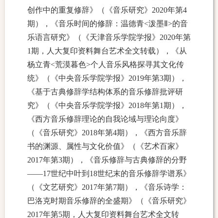
创作中的重复修辞》（《音乐研究》
2020
年第
4
期），《音乐时间的修辞：温德青
<
泼墨Ⅱ
>
的音
乐语言研究》（《天津音乐学院学报》
2020
年第
1
期，人大复印资料舞台艺术全文转载），《从
杨立青
<
荒漠暮色
>
个人音乐风格探寻其文化传
统》（《中央音乐学院学报》
2019
年第
3
期），
《基于古典修辞学结构体系的音乐修辞批评研
究》（《中央音乐学院学报》
2018
年第
1
期），
《西方音乐修辞理论的自我论域与理论向度》
（《音乐研究》
2018
年第
4
期），《西方音乐辞
书的渊源、属性与文化价值》（《艺术百家》
2017
年第
3
期），《音乐修辞与古典修辞的分野
——17
世纪中叶到
18
世纪末的音乐修辞学谱系》
（《文艺研究》
2017
年第
7
期），《音乐诗学：
巴洛克时期音乐修辞的全盛期》（《音乐研究》
2017
年第
5
期，人大复印资料舞台艺术全文转