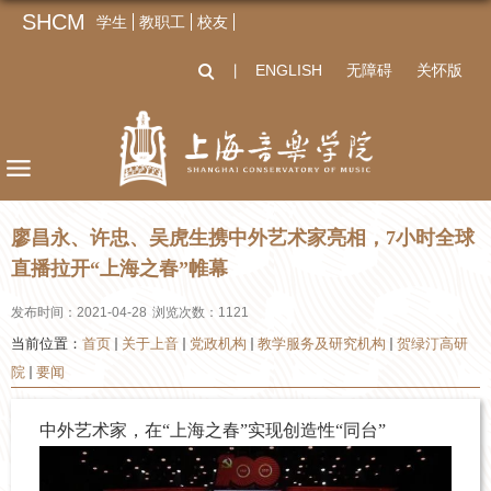
SHCM
学生
教职工
校友
ENGLISH
无障碍
关怀版
丨
廖昌永、许忠、吴虎生携中外艺术家亮相，7小时全球
直播拉开“上海之春”帷幕
发布时间：2021-04-28
浏览次数：
1121
当前位置：
首页
关于上音
党政机构
教学服务及研究机构
贺绿汀高研
院
要闻
中外艺术家，在“上海之春”实现创造性“同台”