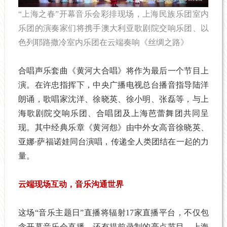
“上海之春”开幕音乐会彩排现场，上海民族乐团室内
乐团的演奏家们将携手澳大利亚歌剧院交响乐团、以
色列耶路撒冷室内乐团在云端奏响《丝绸之路》
合唱声乐套曲《黄河大合唱》将作为最后一个节目上
演。在许忠指挥下，中央广播电视总台播音指导陆洋
朗诵，歌唱家沈洋、徐晓英、徐小明、张磊等，与上
海歌剧院交响乐团、合唱团及上海芭蕾舞团共同呈
现。其中经典乐章《黄河怨》由中外女高音徐晓英、
亚娜·萨福诺娃同台演唱，传递全人类团结在一起的力
量。
云端现场互动，音乐沟通世界
这场“音乐主题日”直播将辐射17家直播平台，不仅包
含开幕音乐会直播，还有提前录制的亮点节目。上海