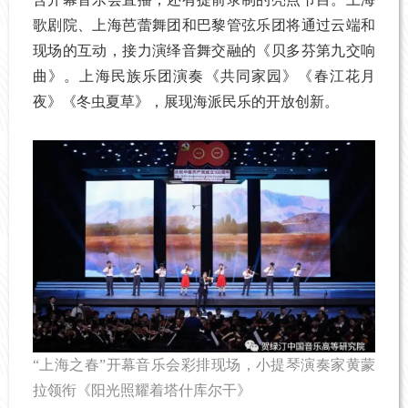
歌剧院、上海芭蕾舞团和巴黎管弦乐团将通过云端和
现场的互动，接力演绎音舞交融的《贝多芬第九交响
曲》。上海民族乐团演奏《共同家园》《春江花月
夜》《冬虫夏草》，展现海派民乐的开放创新。
“上海之春”开幕音乐会彩排现场，小提琴演奏家黄蒙
拉领衔《阳光照耀着塔什库尔干》