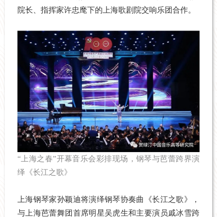
院长、指挥家许忠麾下的上海歌剧院交响乐团合作。
“上海之春”开幕音乐会彩排现场，钢琴与芭蕾跨界演
绎《长江之歌》
上海钢琴家孙颖迪将演绎钢琴协奏曲《长江之歌》，
与上海芭蕾舞团首席明星吴虎生和主要演员戚冰雪跨