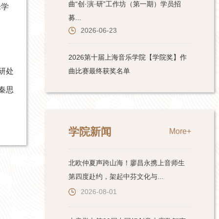
乐学
研处
秦思
学院新闻
More+
北欧仲夏声跨山海！廖昌永携上音师生
第四度赴约，架起中芬文化与...
2026-08-01