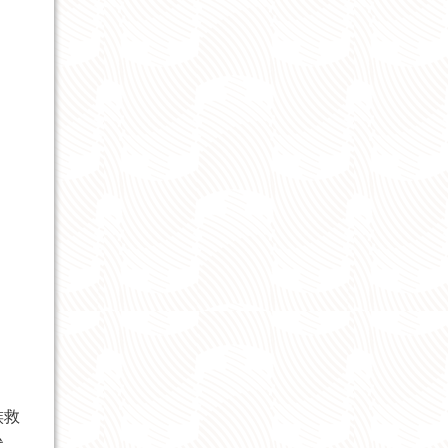
族救
代，