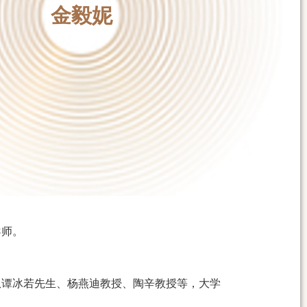
金毅妮
导师。
从谭冰若先生、杨燕迪教授、陶辛教授等，大学