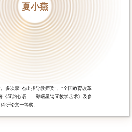
夏小燕
者
。
多次获
“
杰出
指导教师
奖
”
、
“全国教育改革
著
《琴韵心语
——
郑曙星钢琴教学艺术》
及多
育科研论文一等奖
。