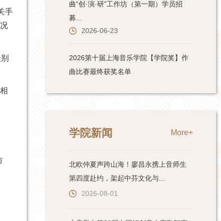
关手
情况
级别
，相
学院新闻
More+
市
北欧仲夏声跨山海！廖昌永携上音师生
第四度赴约，架起中芬文化与...
2026-08-01