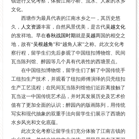
镇进行文化考察，体验江南小桥、流水、人家的水乡
文化。
西塘作为最具代表的江南水乡之一，其历史悠
久，
人文资源
丰富，自然风景优美，是古代
吴越文化
的发祥地。早在
春秋战国时期
就是
吴越
两国的相交之
地，故有
“
吴根越角
”
和
“
越角人家
”
之称。此次文化考
察行程，留学生们先后参观了中国纽扣博物馆、民间
瓦当陈列馆、醉园等几个具有代表性的西塘景点。
在中国纽扣博物馆，留学生们了解了中国传统手
工纽扣生产技术，并观看了纽扣师傅演绎的贝壳纽扣
生产工艺流程；在民间瓦当陈列馆他们近距离接触了
瓦当这一中国传统艺术品，并对其发展历史及艺术价
值有了更加全面的认识；醉园内的版画陈列，用传统
写实和现代抽象的双重手法向留学生们展示了西塘的
水乡风光和文化底蕴。
此次文化考察让留学生们充分体验了江南古镇的