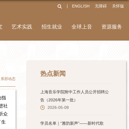
ENGLISH
无障碍
关怀版
丨
究
艺术实践
招生就业
全球上音
资源服务
热点新闻
系部动态
动指
进社
听众
了生