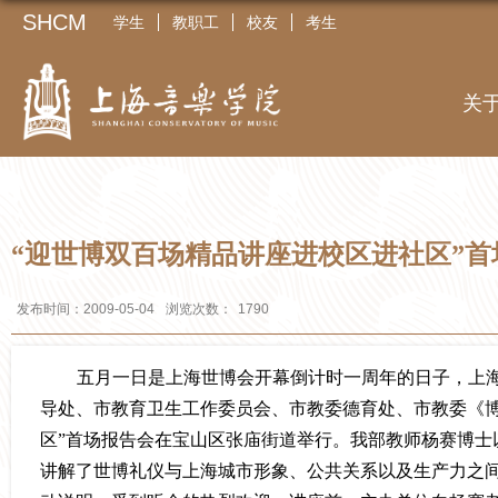
SHCM
学生
教职工
校友
考生
关
“迎世博双百场精品讲座进校区进社区”首
发布时间：2009-05-04
浏览次数：
1790
五月一日
是上海世博会开幕倒计时一周年的日子，上
导处、市教育卫生工作委员会、市教委德育处、市教委《博
区”首场报告会在宝山区张庙街道举行。我部教
师杨赛
博士
讲解了世博礼仪与上海城市形象、公共关系以及生产力之