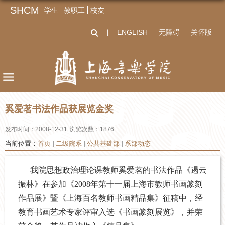
SHCM
学生
教职工
校友
ENGLISH
无障碍
关怀版
丨
奚爱茗书法作品获展览金奖
发布时间：2008-12-31
浏览次数：
1876
当前位置：
首页
二级院系
公共基础部
系部动态
我院思想政治理论课教师奚爱茗的书法作品《遏云
振林》在参加《
2008
年第十一届上海市教师书画篆刻
作品展》暨《上海百名教师书画精品集》征稿中，经
教育书画艺术专家评审入选《书画篆刻展览》，并荣