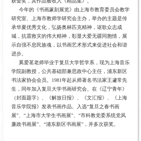
获金奖，其作品被收入《精品集》。
今年的《书画篆刻展览》由上海市教育委员会教学
研究室、上海市教师学研究会主办，举办的主题是传
承华夏优秀文化，弘扬奥林匹克精神，讴歌众志成
城，抗震救灾的伟大精神，彰显大爱无疆同胞情，展
示自强不息民族魂，以书画艺术形式来促进社会和谐
进步。
奚爱茗
老师毕业于复旦大学哲学系，现为上海音乐
学院副教授，公共基础部兼思政中心主任，浦东新区
书法家协会会员。
1981
年起从师著名书法
家王遽常
先
生，同年加入复旦大学书画研究会。在《辽宁青年》
（封面题字）、《解放日报》、《文汇报》、《上海
音乐学院报》发表书画作品。入选“复旦之春书画
展”、“上海市大学生书画展”、“市科教党委系统党风
廉政书画展”、“浦东新区书画展”，并多次获奖。