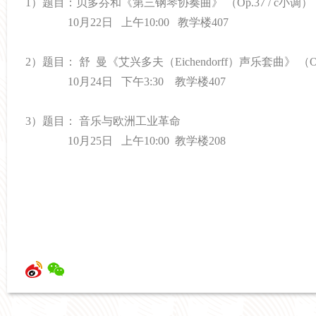
1
）题目：贝多芬和《第三钢琴协奏曲》
（
Op.37 / c
小调）
10
月
22
日
上午
10:00
教学楼
407
2
）题目：
舒
曼《艾兴多夫（
Eichendorff
）声乐套曲》
（
O
10
月
24
日
下午
3:30
教学楼
407
3
）题目：
音乐与欧洲工业革命
10
月
25
日
上午
10:00
教学楼
208
主办：上海