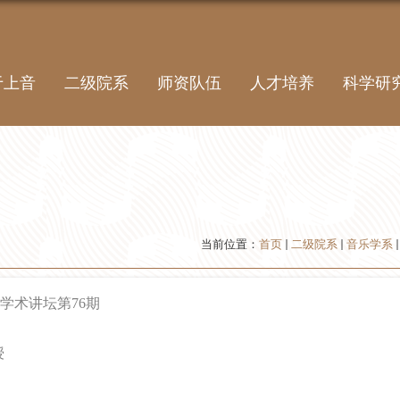
于上音
二级院系
师资队伍
人才培养
科学研
当前位置：
首页
二级院系
音乐学系
学术讲坛第
76
期
授