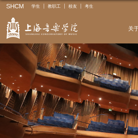
SHCM
学生
教职工
校友
考生
关