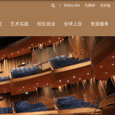
ENGLISH
无障碍
关怀版
丨
究
艺术实践
招生就业
全球上音
资源服务